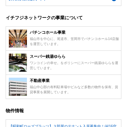
イチフジネットワークの事業について
パチンコホール事業
福山市を中心に、尾道市、笠岡市でパチンコホール14店舗
を運営しています。
スーパー銭湯ゆらら
ワンコインの幸せ。をポリシーにスーパー銭湯ゆららを運
営しています。
不動産事業
福山中心部の有料駐車場やビルなど多数の物件を保有、賃
貸事業を展開しています。
物件情報
【昭和町ローズプラッツ】３部屋のテナント入居募集中！(4/16空